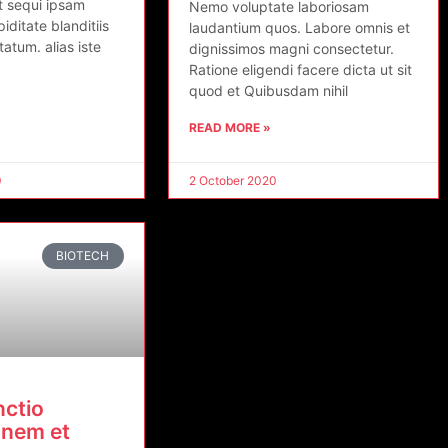
ut sequi ipsam
Nemo voluptate laboriosam
iditate blanditiis
laudantium quos. Labore omnis et
tum. alias iste
dignissimos magni consectetur.
Ratione eligendi facere dicta ut sit
quod et Quibusdam nihil
READ MORE »
0
2 October 2020
BIOTECH
nctio
onem et