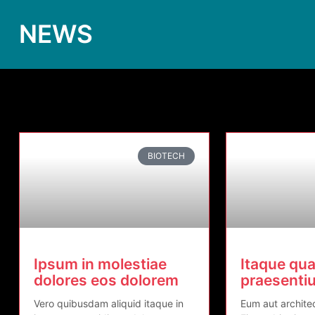
NEWS
BIOTECH
Ipsum in molestiae
Itaque qua
dolores eos dolorem
praesenti
Vero quibusdam aliquid itaque in
Eum aut archit