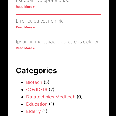
Est quam voluptate quod
Read More »
Error culpa est non hic
Read More »
Ipsum in molestiae dolores eos dolorem
Read More »
Categories
Biotech
(5)
COVID-19
(7)
Datatechnics Meditech
(9)
Education
(1)
Elderly
(1)