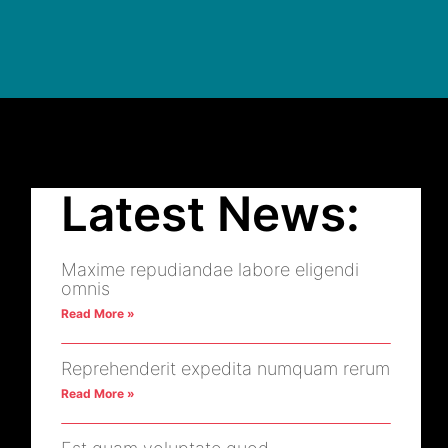
Latest News:
Maxime repudiandae labore eligendi
omnis
Read More »
Reprehenderit expedita numquam rerum
Read More »