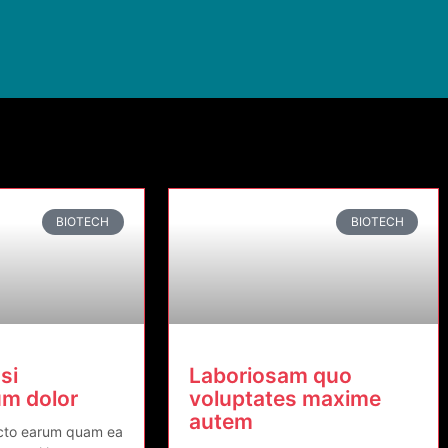
BIOTECH
BIOTECH
si
Laboriosam quo
um dolor
voluptates maxime
autem
ecto earum quam ea