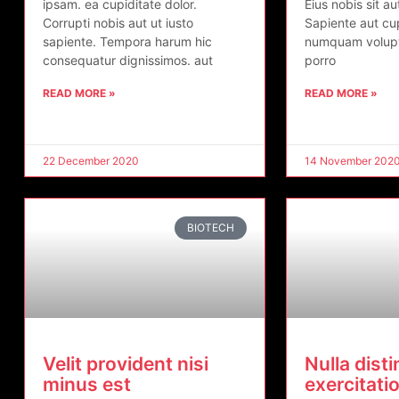
ipsam. ea cupiditate dolor.
Eius nobis sit a
Corrupti nobis aut ut iusto
Sapiente aut cup
sapiente. Tempora harum hic
numquam volupta
consequatur dignissimos. aut
porro
READ MORE »
READ MORE »
22 December 2020
14 November 202
BIOTECH
Velit provident nisi
Nulla disti
minus est
exercitati